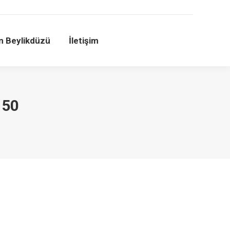
n Beylikdüzü
İletişim
150