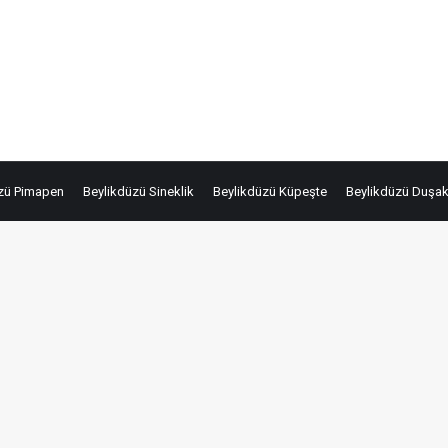
zü Pimapen
Beylikdüzü Sineklik
Beylikdüzü Küpeşte
Beylikdüzü Duşa