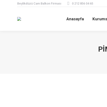
Beylikdüzü Cam Balkon Firması
0 212 856 04 65
Anasayfa
Kurums
PI