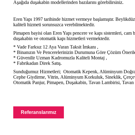
Aşağıda duşakabin modellerinden bazılarını görebilirsiniz.
Eren Yapı 1997 tarihinde hizmet vermeye başlamıştır. Beylikdüzü
kaliteli hizmeti sorunsuzca verebilmektedir.
Pimapen bayisi olan Eren Yapı pencere ve kapı sistemleri, cam b
duşakabin ve otomatik kapı hizmetleri vermektedir.
* Vade Farksız 12 Aya Varan Taksit İmkanı ,
* Binanızın Ve Pencerelerinizin Durumuna Göre Çözüm Önerile
* Güvenilir Uzman Kadromuzla Kaliteli Montaj ,
* Fabrikadan Direk Satış.
Sunduğumuz Hizmetleri; Otomatik Kepenk, Alüminyum Doğra
Cephe Giydirme, Vitrin, Alüminyum Korkuluk, Sineklik, Çerçe
Otomatik Panjur, Pimapen, Duşakabin, Tavan Lambirisi, Tavan
Referanslarımız