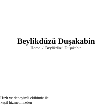
Beylikdüzü Duşakabin
You are here:
Home
Beylikdüzü Duşakabin
Hızlı ve deneyimli ekibimiz ile
z keşif hizmetimizden