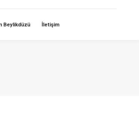
n Beylikdüzü
İletişim