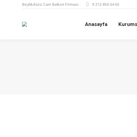
Beylikdüzü Cam Balkon Firması
0 212 856 04 65
Anasayfa
Kurums