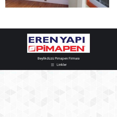
Beylikdüzü Pimapen Firması
Linkler