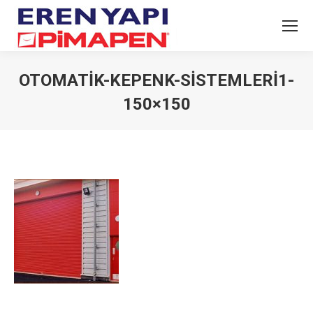
OTOMATIK-KEPENK-SISTEMLERI1-
150×150
You are here: