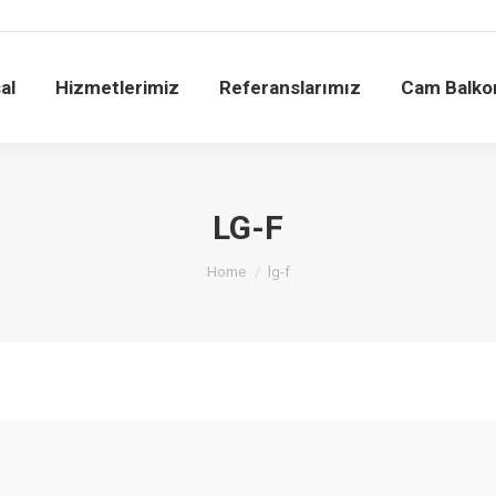
al
Hizmetlerimiz
Referanslarımız
Cam Balko
LG-F
You are here:
Home
lg-f