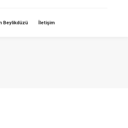
n Beylikdüzü
İletişim