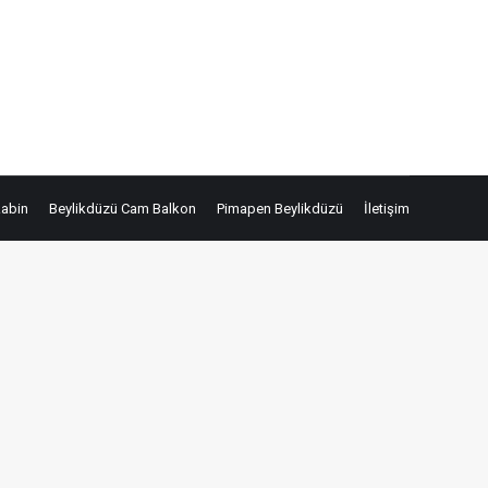
kabin
Beylikdüzü Cam Balkon
Pimapen Beylikdüzü
İletişim