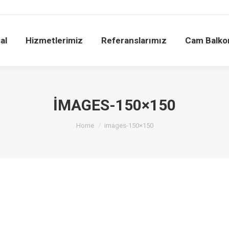
al
Hizmetlerimiz
Referanslarımız
Cam Balko
IMAGES-150×150
You are here:
Home
images-150×150