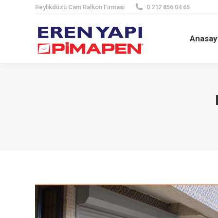
Beylikdüzü Cam Balkon Firması
0 212 856 04 65
Anasa
Anasay