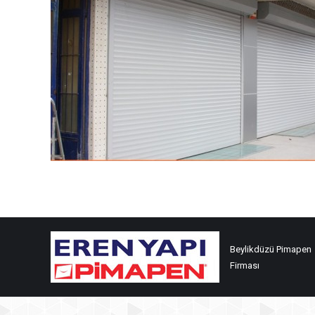
Beylikdüzü Pimapen
Firması