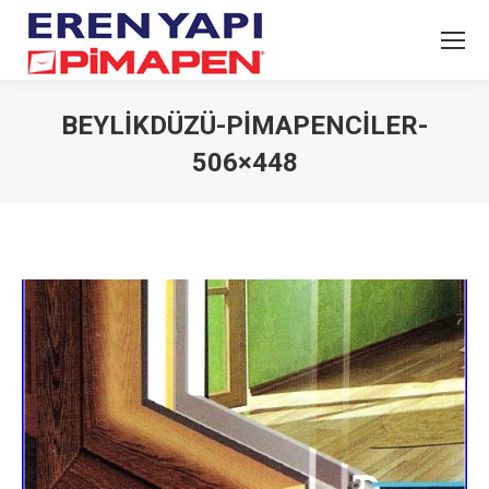
BEYLIKDÜZÜ-PIMAPENCILER-
506×448
You are here: